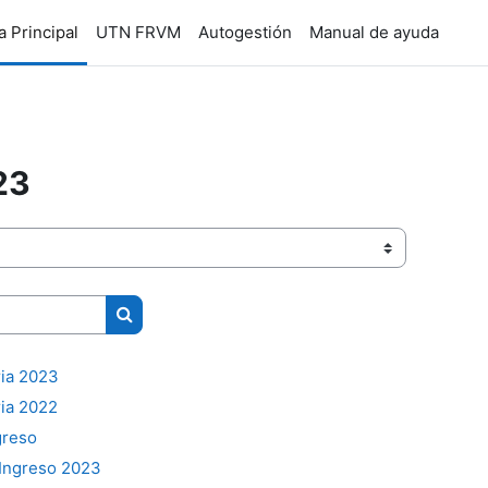
a Principal
UTN FRVM
Autogestión
Manual de ayuda
23
Buscar cursos
ria 2023
ria 2022
greso
Ingreso 2023