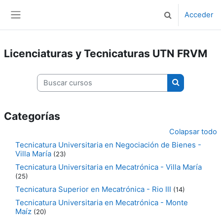
Salta al contenido principal
Acceder
Selector de bús
Panel lateral
Licenciaturas y Tecnicaturas UTN FRVM
Buscar cursos
Buscar curso
Categorías
Colapsar todo
Tecnicatura Universitaria en Negociación de Bienes -
Villa María
(23)
Tecnicatura Universitaria en Mecatrónica - Villa María
(25)
Tecnicatura Superior en Mecatrónica - Rio III
(14)
Tecnicatura Universitaria en Mecatrónica - Monte
Maíz
(20)