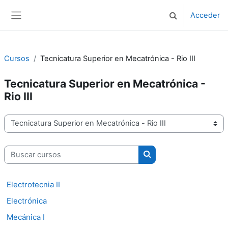
Salta al contenido principal
Acceder
Selector de bús
Panel lateral
Cursos
Tecnicatura Superior en Mecatrónica - Rio III
Tecnicatura Superior en Mecatrónica -
Rio III
Categorías
Buscar cursos
Buscar cursos
Electrotecnia II
Electrónica
Mecánica I